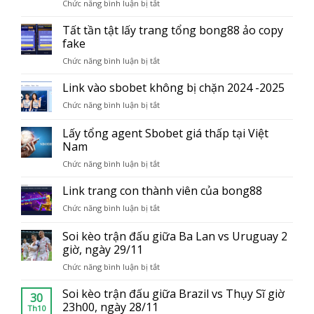
Chức năng bình luận bị tắt
ở
bong88
lừa
Tổng
lừa
đảo
đài
Tất tần tật lấy trang tổng bong88 ảo copy
đảo
hiện
hotline
hiện
fake
nay
Bong88
nay
Chức năng bình luận bị tắt
ở
–
Tất
Hổ
tần
Link vào sbobet không bị chặn 2024 -2025
trợ
tật
Agent
Chức năng bình luận bị tắt
ở
lấy
giao
Link
trang
trang
vào
Lấy tổng agent Sbobet giá thấp tại Việt
tổng
sbobet
Nam
bong88
không
ảo
Chức năng bình luận bị tắt
ở
bị
copy
Lấy
chặn
fake
tổng
Link trang con thành viên của bong88
2024
agent
-2025
Chức năng bình luận bị tắt
ở
Sbobet
Link
giá
trang
Soi kèo trận đấu giữa Ba Lan vs Uruguay 2
thấp
con
giờ, ngày 29/11
tại
thành
Việt
Chức năng bình luận bị tắt
ở
viên
Nam
Soi
của
kèo
Soi kèo trận đấu giữa Brazil vs Thụy Sĩ giờ
bong88
30
trận
23h00, ngày 28/11
Th10