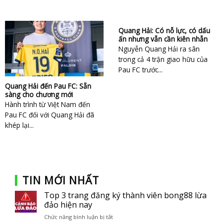
Quang Hải: Có nỗ lực, có dấu
ấn nhưng vẫn cần kiên nhẫn
Nguyễn Quang Hải ra sân
trong cả 4 trận giao hữu của
Pau FC trước...
Quang Hải đến Pau FC: Sẵn
sàng cho chương mới
Hành trình từ Việt Nam đến
Pau FC đối với Quang Hải đã
khép lại...
TIN MỚI NHẤT
Top 3 trang đăng ký thành viên bong88 lừa
đảo hiện nay
Chức năng bình luận bị tắt
ở