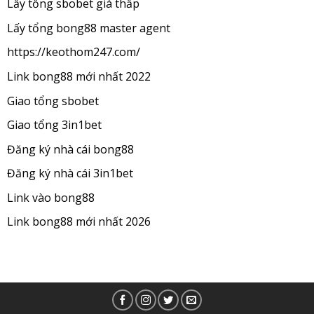
Lấy tổng sbobet giá thấp
20h00
ngày
Lấy tổng bong88 master agent
28/11/2022
https://keothom247.com/
Link bong88 mới nhất 2022
Giao tổng sbobet
Giao tổng 3in1bet
Đăng ký nhà cái bong88
Đăng ký nhà cái 3in1bet
Link vào bong88
Link bong88 mới nhất 2026