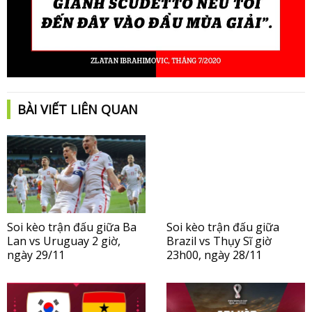
BÀI VIẾT LIÊN QUAN
Soi kèo trận đấu giữa Ba
Soi kèo trận đấu giữa
Lan vs Uruguay 2 giờ,
Brazil vs Thụy Sĩ giờ
ngày 29/11
23h00, ngày 28/11