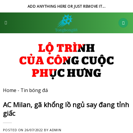
Skip
ADD ANYTHING HERE OR JUST REMOVE IT...
to
content
Home
-
Tin bóng đá
AC Milan, gã khổng lồ ngủ say đang tỉnh
giấc
POSTED ON
26/07/2022
BY
ADMIN