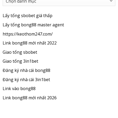
Hàn
23h00,
mục
Quốc
ngày
và
28/11
Ghana
Lấy tổng sbobet giá thấp
20h00
ngày
Lấy tổng bong88 master agent
28/11/2022
https://keothom247.com/
Link bong88 mới nhất 2022
Giao tổng sbobet
Giao tổng 3in1bet
Đăng ký nhà cái bong88
Đăng ký nhà cái 3in1bet
Link vào bong88
Link bong88 mới nhất 2026