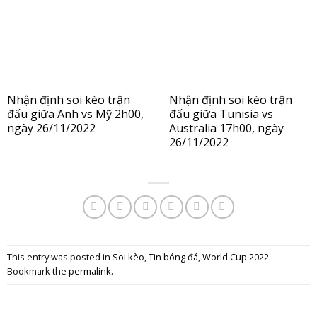
Nhận định soi kèo trận
Nhận định soi kèo trận
đấu giữa Anh vs Mỹ 2h00,
đấu giữa Tunisia vs
ngày 26/11/2022
Australia 17h00, ngày
26/11/2022
This entry was posted in
Soi kèo
,
Tin bóng đá
,
World Cup 2022
.
Bookmark the
permalink
.