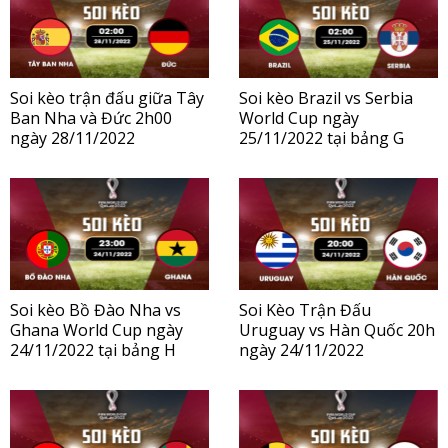
Soi kèo trận đấu giữa Tây
Soi kèo Brazil vs Serbia
Ban Nha và Đức 2h00
World Cup ngày
ngày 28/11/2022
25/11/2022 tại bảng G
Soi kèo Bồ Đào Nha vs
Soi Kèo Trận Đấu
Ghana World Cup ngày
Uruguay vs Hàn Quốc 20h
24/11/2022 tại bảng H
ngày 24/11/2022