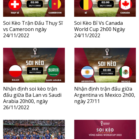
Soi Kèo Trận Đấu Thụy Sĩ
Soi Kèo Bỉ Vs Canada
vs Cameroon ngày
World Cup 2h00 Ngày
24/11/2022
24/11/2022
Nhận định soi kèo trận
Nhận định trận đấu giữa
đấu giữa Ba Lan vs Saudi
Argentina vs Mexico 2h00,
Arabia 20h00, ngày
ngày 27/11
26/11/2022