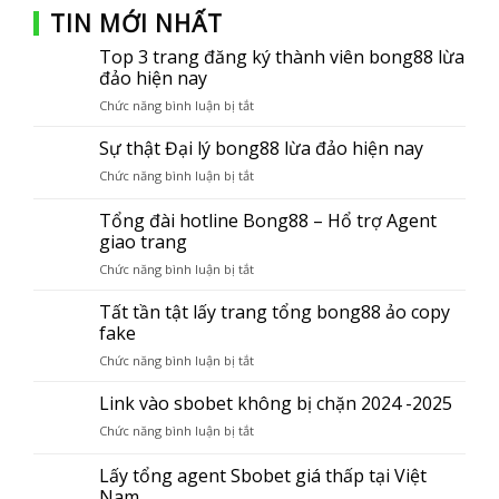
TIN MỚI NHẤT
Top 3 trang đăng ký thành viên bong88 lừa
đảo hiện nay
Chức năng bình luận bị tắt
ở
Top
3
Sự thật Đại lý bong88 lừa đảo hiện nay
trang
Chức năng bình luận bị tắt
ở
đăng
Sự
ký
thật
Tổng đài hotline Bong88 – Hổ trợ Agent
thành
Đại
giao trang
viên
lý
bong88
Chức năng bình luận bị tắt
ở
bong88
lừa
Tổng
lừa
đảo
đài
Tất tần tật lấy trang tổng bong88 ảo copy
đảo
hiện
hotline
hiện
fake
nay
Bong88
nay
Chức năng bình luận bị tắt
ở
–
Tất
Hổ
tần
Link vào sbobet không bị chặn 2024 -2025
trợ
tật
Agent
Chức năng bình luận bị tắt
ở
lấy
giao
Link
trang
trang
vào
Lấy tổng agent Sbobet giá thấp tại Việt
tổng
sbobet
Nam
bong88