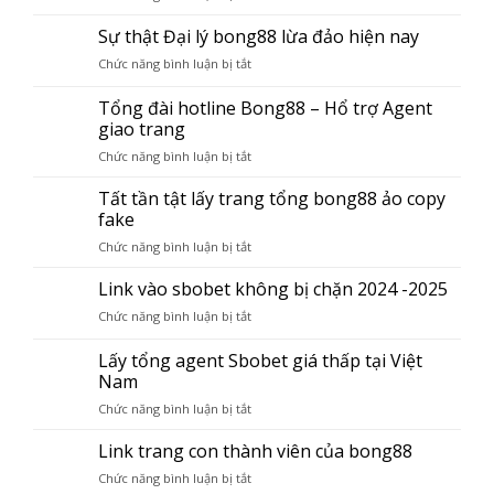
Top
3
Sự thật Đại lý bong88 lừa đảo hiện nay
trang
Chức năng bình luận bị tắt
ở
đăng
Sự
ký
thật
Tổng đài hotline Bong88 – Hổ trợ Agent
thành
Đại
giao trang
viên
lý
bong88
Chức năng bình luận bị tắt
ở
bong88
lừa
Tổng
lừa
đảo
đài
Tất tần tật lấy trang tổng bong88 ảo copy
đảo
hiện
hotline
hiện
fake
nay
Bong88
nay
Chức năng bình luận bị tắt
ở
–
Tất
Hổ
tần
Link vào sbobet không bị chặn 2024 -2025
trợ
tật
Agent
Chức năng bình luận bị tắt
ở
lấy
giao
Link
trang
trang
vào
Lấy tổng agent Sbobet giá thấp tại Việt
tổng
sbobet
Nam
bong88
không
ảo
Chức năng bình luận bị tắt
ở
bị
copy
Lấy
chặn
fake
tổng
Link trang con thành viên của bong88
2024
agent
-2025
Chức năng bình luận bị tắt
ở
Sbobet