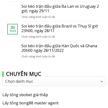
Link
giá
trang
Soi kèo trận đấu giữa Ba Lan vs Uruguay 2
thấp
con
giờ, ngày 29/11
tại
thành
Việt
Chức năng bình luận bị tắt
ở
viên
Nam
Soi
của
kèo
Soi kèo trận đấu giữa Brazil vs Thụy Sĩ giờ
bong88
30
trận
23h00, ngày 28/11
Th10
đấu
Chức năng bình luận bị tắt
ở
giữa
Soi
Ba
kèo
Soi kèo trận đấu giữa Hàn Quốc và Ghana
Lan
trận
20h00 ngày 28/11/2022
vs
đấu
Uruguay
Chức năng bình luận bị tắt
ở
giữa
2
Soi
Brazil
giờ,
kèo
vs
ngày
trận
Thụy
29/11
CHUYÊN MỤC
đấu
Sĩ
giữa
giờ
Chuyên
Hàn
23h00,
mục
Quốc
ngày
và
28/11
Ghana
Lấy tổng sbobet giá thấp
20h00
ngày
Lấy tổng bong88 master agent
28/11/2022