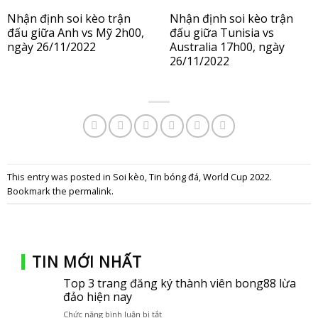
Nhận định soi kèo trận
Nhận định soi kèo trận
đấu giữa Anh vs Mỹ 2h00,
đấu giữa Tunisia vs
ngày 26/11/2022
Australia 17h00, ngày
26/11/2022
This entry was posted in
Soi kèo
,
Tin bóng đá
,
World Cup 2022
.
Bookmark the
permalink
.
TIN MỚI NHẤT
Top 3 trang đăng ký thành viên bong88 lừa
đảo hiện nay
Chức năng bình luận bị tắt
ở