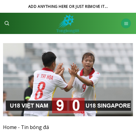
Skip
ADD ANYTHING HERE OR JUST REMOVE IT...
to
content
Home
-
Tin bóng đá