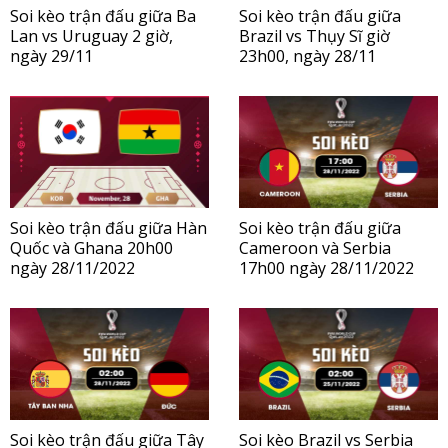
Soi kèo trận đấu giữa Ba
Soi kèo trận đấu giữa
Lan vs Uruguay 2 giờ,
Brazil vs Thụy Sĩ giờ
ngày 29/11
23h00, ngày 28/11
Soi kèo trận đấu giữa Hàn
Soi kèo trận đấu giữa
Quốc và Ghana 20h00
Cameroon và Serbia
ngày 28/11/2022
17h00 ngày 28/11/2022
Soi kèo trận đấu giữa Tây
Soi kèo Brazil vs Serbia