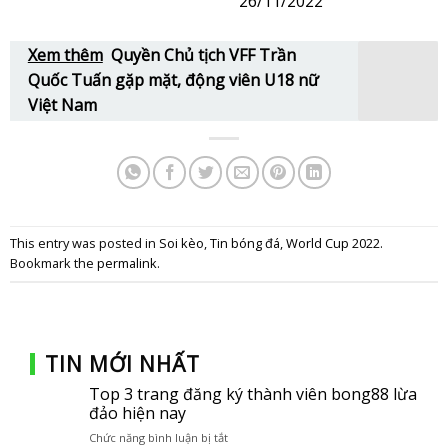
26/11/2022
Xem thêm
Quyền Chủ tịch VFF Trần
Quốc Tuấn gặp mặt, động viên U18 nữ
Việt Nam
This entry was posted in
Soi kèo
,
Tin bóng đá
,
World Cup 2022
.
Bookmark the
permalink
.
TIN MỚI NHẤT
Top 3 trang đăng ký thành viên bong88 lừa
đảo hiện nay
Chức năng bình luận bị tắt
ở