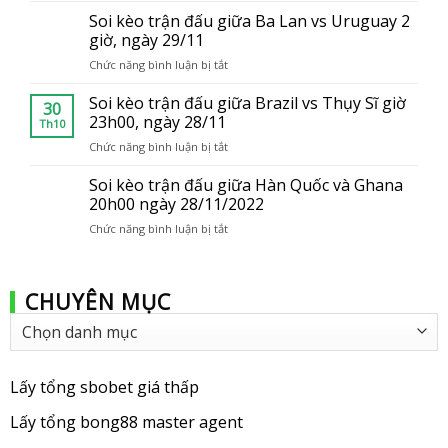
giá
trang
Soi kèo trận đấu giữa Ba Lan vs Uruguay 2
thấp
con
giờ, ngày 29/11
tại
thành
Việt
Chức năng bình luận bị tắt
ở
viên
Nam
Soi
của
kèo
Soi kèo trận đấu giữa Brazil vs Thụy Sĩ giờ
bong88
30
trận
23h00, ngày 28/11
Th10
đấu
Chức năng bình luận bị tắt
ở
giữa
Soi
Ba
kèo
Soi kèo trận đấu giữa Hàn Quốc và Ghana
Lan
trận
20h00 ngày 28/11/2022
vs
đấu
Uruguay
Chức năng bình luận bị tắt
ở
giữa
2
Soi
Brazil
giờ,
kèo
vs
ngày
trận
Thụy
29/11
CHUYÊN MỤC
đấu
Sĩ
giữa
giờ
Chuyên
Hàn
23h00,
mục
Quốc
ngày
và
28/11
Ghana
Lấy tổng sbobet giá thấp
20h00
ngày
Lấy tổng bong88 master agent
28/11/2022