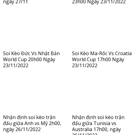
ngày 27/11
23h00 Ngày 23/11/2022
Soi Kèo Đức Vs Nhật Bản
Soi Kèo Ma-Rốc Vs Croatia
World Cup 20h00 Ngày
World Cup 17h00 Ngày
23/11/2022
23/11/2022
Nhận định soi kèo trận
Nhận định soi kèo trận
đấu giữa Anh vs Mỹ 2h00,
đấu giữa Tunisia vs
ngày 26/11/2022
Australia 17h00, ngày