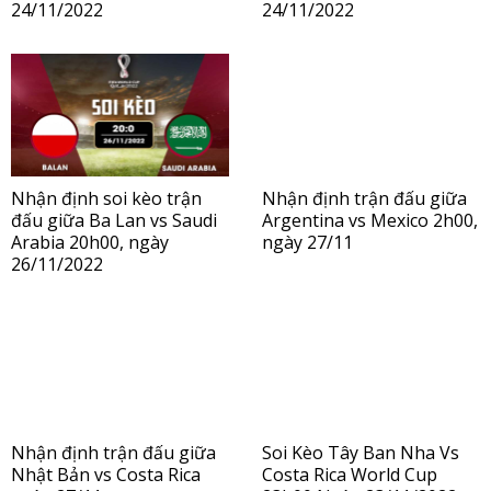
24/11/2022
24/11/2022
Nhận định soi kèo trận
Nhận định trận đấu giữa
đấu giữa Ba Lan vs Saudi
Argentina vs Mexico 2h00,
Arabia 20h00, ngày
ngày 27/11
26/11/2022
Nhận định trận đấu giữa
Soi Kèo Tây Ban Nha Vs
Nhật Bản vs Costa Rica
Costa Rica World Cup