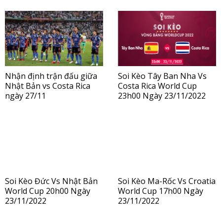
Nhận định trận đấu giữa
Soi Kèo Tây Ban Nha Vs
Nhật Bản vs Costa Rica
Costa Rica World Cup
ngày 27/11
23h00 Ngày 23/11/2022
Soi Kèo Đức Vs Nhật Bản
Soi Kèo Ma-Rốc Vs Croatia
World Cup 20h00 Ngày
World Cup 17h00 Ngày
23/11/2022
23/11/2022