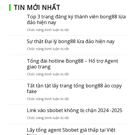
TIN MỚI NHẤT
Top 3 trang đăng ký thành viên bong88 lừa
đảo hiện nay
Chức năng bình luận bị tắt
ở
Top
3
Sự thật Đại lý bong88 lừa đảo hiện nay
trang
Chức năng bình luận bị tắt
ở
đăng
Sự
ký
thật
Tổng đài hotline Bong88 – Hổ trợ Agent
thành
Đại
giao trang
viên
lý
bong88
Chức năng bình luận bị tắt
ở
bong88
lừa
Tổng
lừa
đảo
đài
Tất tần tật lấy trang tổng bong88 ảo copy
đảo
hiện
hotline
hiện
fake
nay
Bong88
nay
Chức năng bình luận bị tắt
ở
–
Tất
Hổ
tần
Link vào sbobet không bị chặn 2024 -2025
trợ
tật
Agent
Chức năng bình luận bị tắt
ở
lấy
giao
Link
trang
trang
vào
Lấy tổng agent Sbobet giá thấp tại Việt
tổng
sbobet
bong88