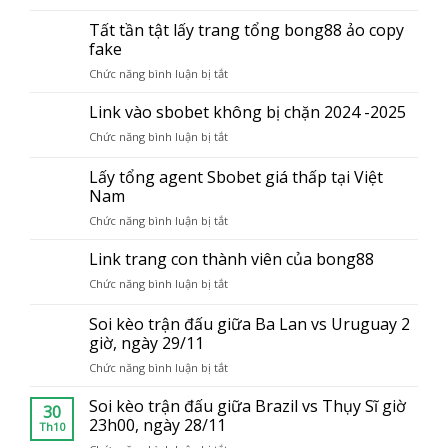
Tổng
lừa
đảo
đài
Tất tần tật lấy trang tổng bong88 ảo copy
đảo
hiện
hotline
hiện
fake
nay
Bong88
nay
Chức năng bình luận bị tắt
ở
–
Tất
Hổ
tần
Link vào sbobet không bị chặn 2024 -2025
trợ
tật
Agent
Chức năng bình luận bị tắt
ở
lấy
giao
Link
trang
trang
vào
Lấy tổng agent Sbobet giá thấp tại Việt
tổng
sbobet
Nam
bong88
không
ảo
Chức năng bình luận bị tắt
ở
bị
copy
Lấy
chặn
fake
tổng
Link trang con thành viên của bong88
2024
agent
-2025
Chức năng bình luận bị tắt
ở
Sbobet
Link
giá
trang
Soi kèo trận đấu giữa Ba Lan vs Uruguay 2
thấp
con
giờ, ngày 29/11
tại
thành
Việt
Chức năng bình luận bị tắt
ở
viên
Nam
Soi
của
kèo
Soi kèo trận đấu giữa Brazil vs Thụy Sĩ giờ
bong88
30
trận
23h00, ngày 28/11
Th10
đấu