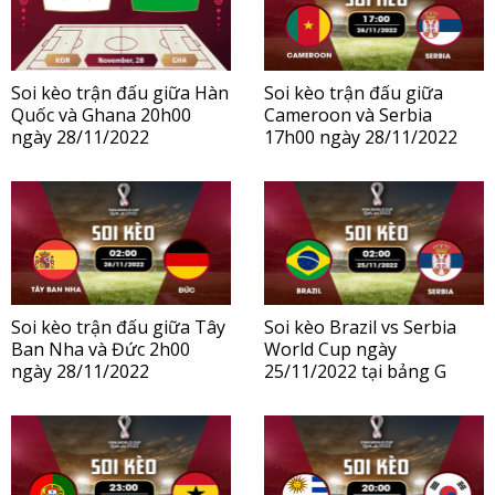
Soi kèo trận đấu giữa Hàn
Soi kèo trận đấu giữa
Quốc và Ghana 20h00
Cameroon và Serbia
ngày 28/11/2022
17h00 ngày 28/11/2022
Soi kèo trận đấu giữa Tây
Soi kèo Brazil vs Serbia
Ban Nha và Đức 2h00
World Cup ngày
ngày 28/11/2022
25/11/2022 tại bảng G