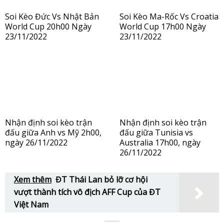
Soi Kèo Đức Vs Nhật Bản
Soi Kèo Ma-Rốc Vs Croatia
World Cup 20h00 Ngày
World Cup 17h00 Ngày
23/11/2022
23/11/2022
Nhận định soi kèo trận
Nhận định soi kèo trận
đấu giữa Anh vs Mỹ 2h00,
đấu giữa Tunisia vs
ngày 26/11/2022
Australia 17h00, ngày
26/11/2022
Xem thêm
ĐT Thái Lan bỏ lỡ cơ hội
vượt thành tích vô địch AFF Cup của ĐT
Việt Nam