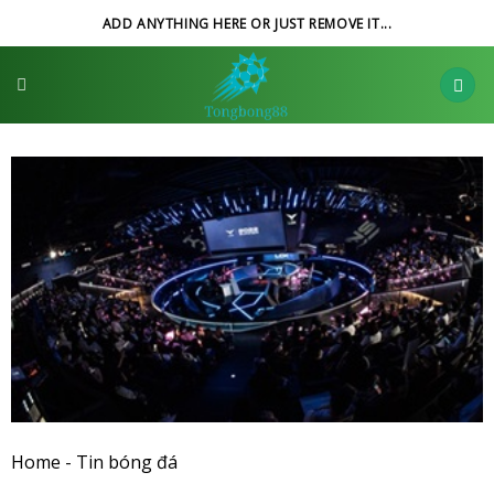
Skip
ADD ANYTHING HERE OR JUST REMOVE IT...
to
content
Home
-
Tin bóng đá