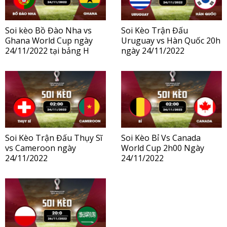
Soi kèo Bồ Đào Nha vs
Soi Kèo Trận Đấu
Ghana World Cup ngày
Uruguay vs Hàn Quốc 20h
24/11/2022 tại bảng H
ngày 24/11/2022
Soi Kèo Trận Đấu Thụy Sĩ
Soi Kèo Bỉ Vs Canada
vs Cameroon ngày
World Cup 2h00 Ngày
24/11/2022
24/11/2022