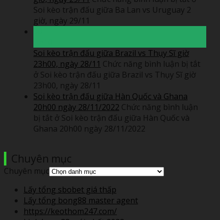
Soi kèo trận đấu giữa Ba Lan vs Uruguay 2
giờ, ngày 29/11
30
Th10
Soi kèo trận đấu giữa Brazil vs Thụy Sĩ giờ
23h00, ngày 28/11
Chức năng bình luận bị tắt
ở Soi kèo trận đấu giữa Brazil vs Thụy Sĩ giờ
23h00, ngày 28/11
Soi kèo trận đấu giữa Hàn Quốc và Ghana
20h00 ngày 28/11/2022
Chức năng bình luận
bị tắt
ở Soi kèo trận đấu giữa Hàn Quốc và
Ghana 20h00 ngày 28/11/2022
Chuyên mục
Chuyên mục
Lấy tổng sbobet giá thấp
Lấy tổng bong88 master agent
https://keothom247.com/