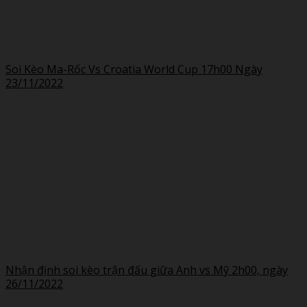
Soi Kèo Ma-Rốc Vs Croatia World Cup 17h00 Ngày
23/11/2022
Nhận định soi kèo trận đấu giữa Anh vs Mỹ 2h00, ngày
26/11/2022