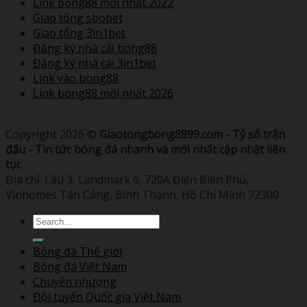
Link bong88 mới nhất 2022
Giao tổng sbobet
Giao tổng 3in1bet
Đăng ký nhà cái bong88
Đăng ký nhà cái 3in1bet
Link vào bong88
Link bong88 mới nhất 2026
Copyright 2026 ©
Giaotongbong8899.com - Tỷ số trận
đấu - Tin tức bóng đá nhanh và mới nhất cập nhật liên
tục
Địa chỉ: Lầu 3, Landmark 6, 720A Điện Biên Phủ,
Vinhomes Tân Cảng, Bình Thạnh, Hồ Chí Minh 72300
Bóng đá Thế giới
Bóng đá Việt Nam
Chuyển nhượng
Đội tuyển Quốc gia Việt Nam