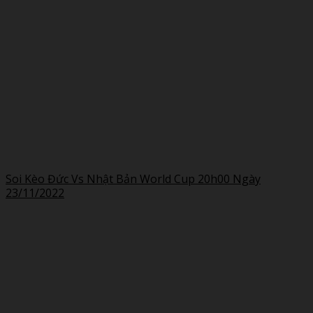
Soi Kèo Đức Vs Nhật Bản World Cup 20h00 Ngày
23/11/2022