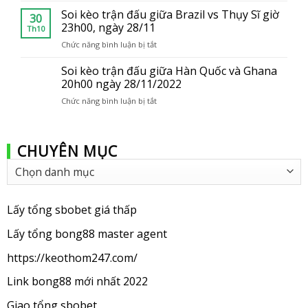
của
kèo
Soi kèo trận đấu giữa Brazil vs Thụy Sĩ giờ
bong88
30
trận
23h00, ngày 28/11
Th10
đấu
Chức năng bình luận bị tắt
ở
giữa
Soi
Ba
kèo
Soi kèo trận đấu giữa Hàn Quốc và Ghana
Lan
trận
20h00 ngày 28/11/2022
vs
đấu
Uruguay
Chức năng bình luận bị tắt
ở
giữa
2
Soi
Brazil
giờ,
kèo
vs
ngày
trận
Thụy
29/11
CHUYÊN MỤC
đấu
Sĩ
giữa
giờ
Chuyên
Hàn
23h00,
mục
Quốc
ngày
và
28/11
Ghana
Lấy tổng sbobet giá thấp
20h00
ngày
Lấy tổng bong88 master agent
28/11/2022
https://keothom247.com/
Link bong88 mới nhất 2022
Giao tổng sbobet