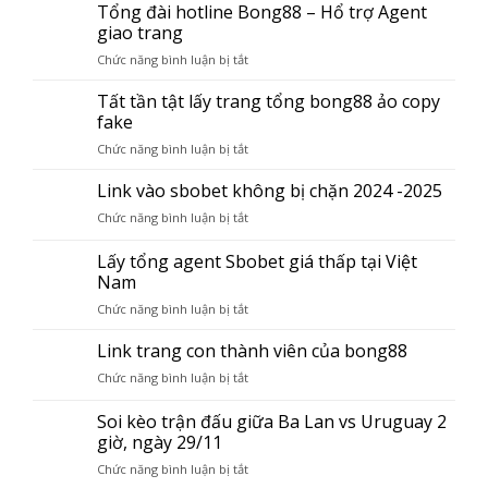
thật
Tổng đài hotline Bong88 – Hổ trợ Agent
thành
Đại
giao trang
viên
lý
bong88
Chức năng bình luận bị tắt
ở
bong88
lừa
Tổng
lừa
đảo
đài
Tất tần tật lấy trang tổng bong88 ảo copy
đảo
hiện
hotline
hiện
fake
nay
Bong88
nay
Chức năng bình luận bị tắt
ở
–
Tất
Hổ
tần
Link vào sbobet không bị chặn 2024 -2025
trợ
tật
Agent
Chức năng bình luận bị tắt
ở
lấy
giao
Link
trang
trang
vào
Lấy tổng agent Sbobet giá thấp tại Việt
tổng
sbobet
Nam
bong88
không
ảo
Chức năng bình luận bị tắt
ở
bị
copy
Lấy
chặn
fake
tổng
Link trang con thành viên của bong88
2024
agent
-2025
Chức năng bình luận bị tắt
ở
Sbobet
Link
giá
trang
Soi kèo trận đấu giữa Ba Lan vs Uruguay 2
thấp
con
giờ, ngày 29/11
tại
thành
Việt
Chức năng bình luận bị tắt
ở
viên
Nam
Soi