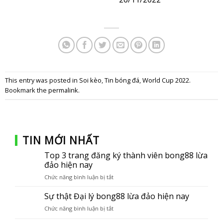
This entry was posted in
Soi kèo
,
Tin bóng đá
,
World Cup 2022
.
Bookmark the
permalink
.
TIN MỚI NHẤT
Top 3 trang đăng ký thành viên bong88 lừa
đảo hiện nay
Chức năng bình luận bị tắt
ở
Top
3
Sự thật Đại lý bong88 lừa đảo hiện nay
trang
Chức năng bình luận bị tắt
ở
đăng
Sự
ký