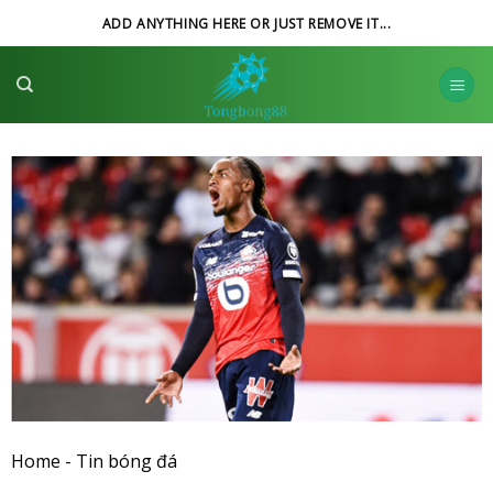
Skip
ADD ANYTHING HERE OR JUST REMOVE IT...
to
content
Home
-
Tin bóng đá