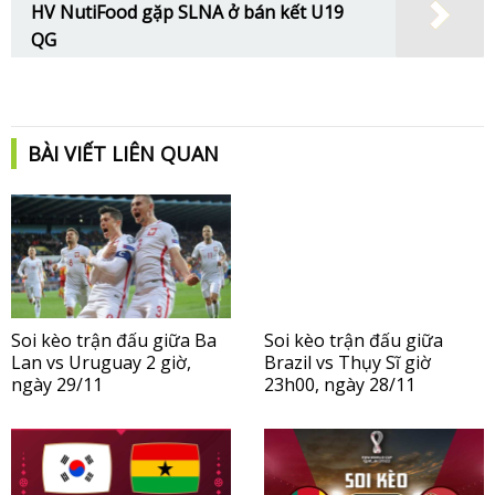
HV NutiFood gặp SLNA ở bán kết U19
QG
BÀI VIẾT LIÊN QUAN
Soi kèo trận đấu giữa Ba
Soi kèo trận đấu giữa
Lan vs Uruguay 2 giờ,
Brazil vs Thụy Sĩ giờ
ngày 29/11
23h00, ngày 28/11