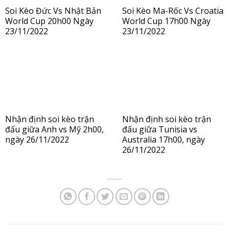
Soi Kèo Đức Vs Nhật Bản
Soi Kèo Ma-Rốc Vs Croatia
World Cup 20h00 Ngày
World Cup 17h00 Ngày
23/11/2022
23/11/2022
Nhận định soi kèo trận
Nhận định soi kèo trận
đấu giữa Anh vs Mỹ 2h00,
đấu giữa Tunisia vs
ngày 26/11/2022
Australia 17h00, ngày
26/11/2022