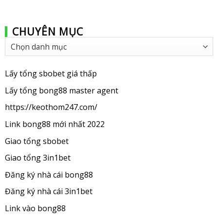
Soi
Brazil
giờ,
kèo
vs
ngày
trận
Thụy
29/11
CHUYÊN MỤC
đấu
Sĩ
giữa
giờ
Chuyên
Hàn
23h00,
mục
Quốc
ngày
và
28/11
Ghana
Lấy tổng sbobet giá thấp
20h00
ngày
Lấy tổng bong88 master agent
28/11/2022
https://keothom247.com/
Link bong88 mới nhất 2022
Giao tổng sbobet
Giao tổng 3in1bet
Đăng ký nhà cái bong88
Đăng ký nhà cái 3in1bet
Link vào bong88