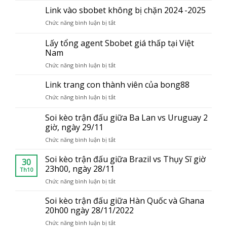
Hổ
tần
Link vào sbobet không bị chặn 2024 -2025
trợ
tật
Agent
Chức năng bình luận bị tắt
ở
lấy
giao
Link
trang
trang
vào
Lấy tổng agent Sbobet giá thấp tại Việt
tổng
sbobet
Nam
bong88
không
ảo
Chức năng bình luận bị tắt
ở
bị
copy
Lấy
chặn
fake
tổng
Link trang con thành viên của bong88
2024
agent
-2025
Chức năng bình luận bị tắt
ở
Sbobet
Link
giá
trang
Soi kèo trận đấu giữa Ba Lan vs Uruguay 2
thấp
con
giờ, ngày 29/11
tại
thành
Việt
Chức năng bình luận bị tắt
ở
viên
Nam
Soi
của
kèo
Soi kèo trận đấu giữa Brazil vs Thụy Sĩ giờ
bong88
30
trận
23h00, ngày 28/11
Th10
đấu
Chức năng bình luận bị tắt
ở
giữa
Soi
Ba
kèo
Soi kèo trận đấu giữa Hàn Quốc và Ghana
Lan
trận
20h00 ngày 28/11/2022
vs
đấu
Uruguay
Chức năng bình luận bị tắt
ở
giữa
2