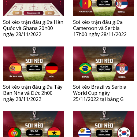
Soi kèo trận đấu giữa Hàn
Soi kèo trận đấu giữa
Quốc và Ghana 20h00
Cameroon và Serbia
ngày 28/11/2022
17h00 ngày 28/11/2022
Soi kèo trận đấu giữa Tây
Soi kèo Brazil vs Serbia
Ban Nha và Đức 2h00
World Cup ngày
ngày 28/11/2022
25/11/2022 tại bảng G