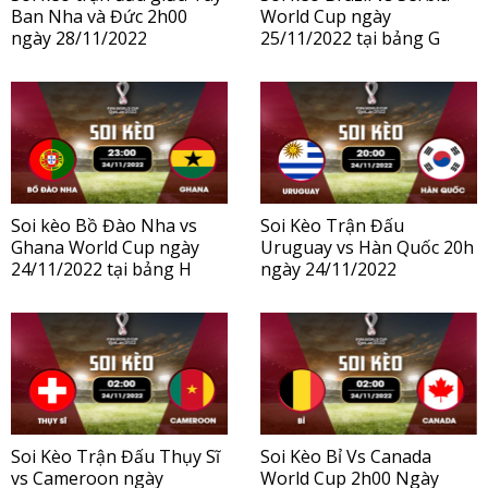
Ban Nha và Đức 2h00
World Cup ngày
ngày 28/11/2022
25/11/2022 tại bảng G
Soi kèo Bồ Đào Nha vs
Soi Kèo Trận Đấu
Ghana World Cup ngày
Uruguay vs Hàn Quốc 20h
24/11/2022 tại bảng H
ngày 24/11/2022
Soi Kèo Trận Đấu Thụy Sĩ
Soi Kèo Bỉ Vs Canada
vs Cameroon ngày
World Cup 2h00 Ngày