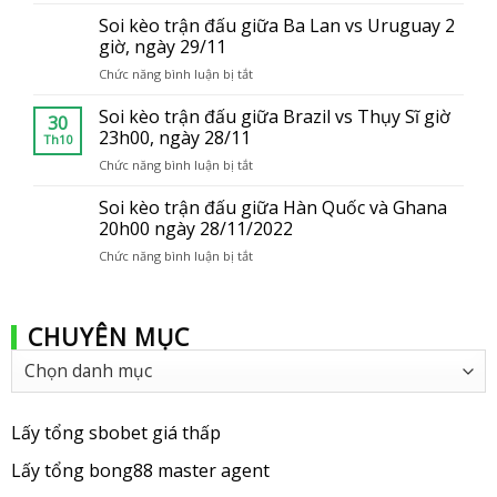
giá
trang
Soi kèo trận đấu giữa Ba Lan vs Uruguay 2
thấp
con
giờ, ngày 29/11
tại
thành
Việt
Chức năng bình luận bị tắt
ở
viên
Nam
Soi
của
kèo
Soi kèo trận đấu giữa Brazil vs Thụy Sĩ giờ
bong88
30
trận
23h00, ngày 28/11
Th10
đấu
Chức năng bình luận bị tắt
ở
giữa
Soi
Ba
kèo
Soi kèo trận đấu giữa Hàn Quốc và Ghana
Lan
trận
20h00 ngày 28/11/2022
vs
đấu
Uruguay
Chức năng bình luận bị tắt
ở
giữa
2
Soi
Brazil
giờ,
kèo
vs
ngày
trận
Thụy
29/11
CHUYÊN MỤC
đấu
Sĩ
giữa
giờ
Chuyên
Hàn
23h00,
mục
Quốc
ngày
và
28/11
Ghana
Lấy tổng sbobet giá thấp
20h00
ngày
Lấy tổng bong88 master agent
28/11/2022