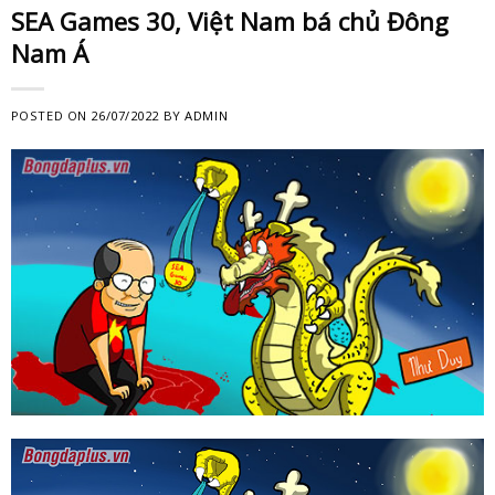
SEA Games 30, Việt Nam bá chủ Đông
Nam Á
POSTED ON
26/07/2022
BY
ADMIN