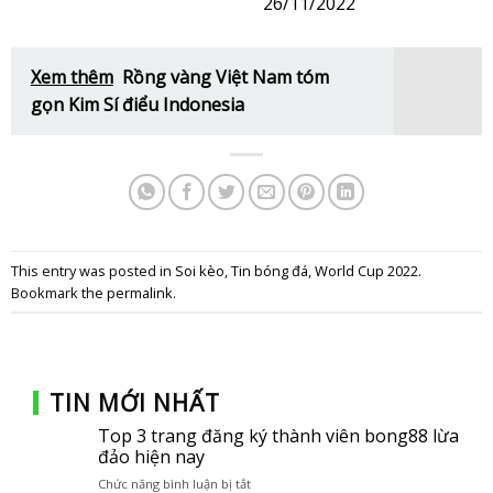
26/11/2022
Xem thêm
Rồng vàng Việt Nam tóm
gọn Kim Sí điểu Indonesia
This entry was posted in
Soi kèo
,
Tin bóng đá
,
World Cup 2022
.
Bookmark the
permalink
.
TIN MỚI NHẤT
Top 3 trang đăng ký thành viên bong88 lừa
đảo hiện nay
Chức năng bình luận bị tắt
ở