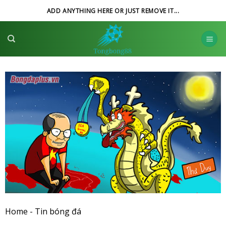
Skip
ADD ANYTHING HERE OR JUST REMOVE IT...
to
content
Home
-
Tin bóng đá