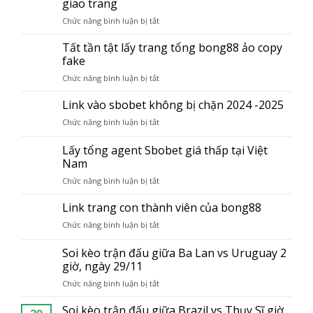
giao trang
viên
lý
bong88
Chức năng bình luận bị tắt
ở
bong88
lừa
Tổng
lừa
đảo
đài
Tất tần tật lấy trang tổng bong88 ảo copy
đảo
hiện
hotline
hiện
fake
nay
Bong88
nay
Chức năng bình luận bị tắt
ở
–
Tất
Hổ
tần
Link vào sbobet không bị chặn 2024 -2025
trợ
tật
Agent
Chức năng bình luận bị tắt
ở
lấy
giao
Link
trang
trang
vào
Lấy tổng agent Sbobet giá thấp tại Việt
tổng
sbobet
Nam
bong88
không
ảo
Chức năng bình luận bị tắt
ở
bị
copy
Lấy
chặn
fake
tổng
Link trang con thành viên của bong88
2024
agent
-2025
Chức năng bình luận bị tắt
ở
Sbobet
Link
giá
trang
Soi kèo trận đấu giữa Ba Lan vs Uruguay 2
thấp
con
giờ, ngày 29/11
tại
thành
Việt
Chức năng bình luận bị tắt
ở
viên
Nam
Soi
của
kèo
Soi kèo trận đấu giữa Brazil vs Thụy Sĩ giờ
bong88