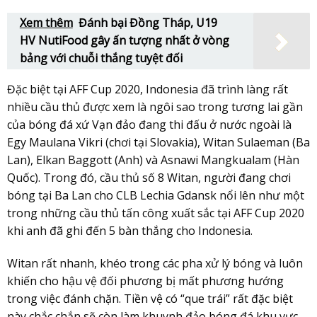
Xem thêm
Đánh bại Đồng Tháp, U19
HV NutiFood gây ấn tượng nhất ở vòng
bảng với chuỗi thắng tuyệt đối
Đặc biệt tại AFF Cup 2020, Indonesia đã trình làng rất
nhiều cầu thủ được xem là ngôi sao trong tương lai gần
của bóng đá xứ Vạn đảo đang thi đấu ở nước ngoài là
Egy Maulana Vikri (chơi tại Slovakia), Witan Sulaeman (Ba
Lan), Elkan Baggott (Anh) và Asnawi Mangkualam (Hàn
Quốc). Trong đó, cầu thủ số 8 Witan, người đang chơi
bóng tại Ba Lan cho CLB Lechia Gdansk nổi lên như một
trong những cầu thủ tấn công xuất sắc tại AFF Cup 2020
khi anh đã ghi đến 5 bàn thắng cho Indonesia.
Witan rất nhanh, khéo trong các pha xử lý bóng và luôn
khiến cho hậu vệ đối phương bị mất phương hướng
trong việc đánh chặn. Tiền vệ có “que trái” rất đặc biệt
này chắc chắn sẽ còn làm khuynh đảo bóng đá khu vực