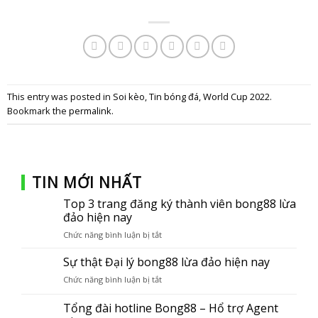
This entry was posted in
Soi kèo
,
Tin bóng đá
,
World Cup 2022
.
Bookmark the
permalink
.
TIN MỚI NHẤT
Top 3 trang đăng ký thành viên bong88 lừa
đảo hiện nay
Chức năng bình luận bị tắt
ở
Top
3
Sự thật Đại lý bong88 lừa đảo hiện nay
trang
Chức năng bình luận bị tắt
ở
đăng
Sự
ký
thật
Tổng đài hotline Bong88 – Hổ trợ Agent
thành
Đại