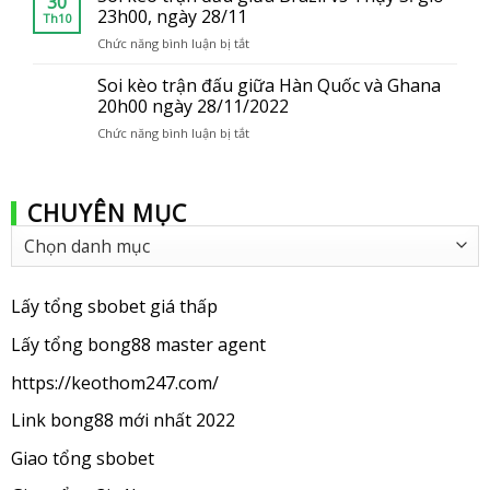
30
trận
23h00, ngày 28/11
Th10
đấu
Chức năng bình luận bị tắt
ở
giữa
Soi
Ba
kèo
Soi kèo trận đấu giữa Hàn Quốc và Ghana
Lan
trận
20h00 ngày 28/11/2022
vs
đấu
Uruguay
Chức năng bình luận bị tắt
ở
giữa
2
Soi
Brazil
giờ,
kèo
vs
ngày
trận
Thụy
29/11
CHUYÊN MỤC
đấu
Sĩ
giữa
giờ
Chuyên
Hàn
23h00,
mục
Quốc
ngày
và
28/11
Ghana
Lấy tổng sbobet giá thấp
20h00
ngày
Lấy tổng bong88 master agent
28/11/2022
https://keothom247.com/
Link bong88 mới nhất 2022
Giao tổng sbobet