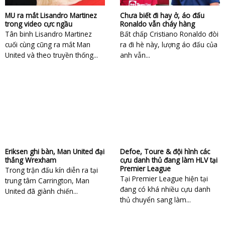
MU ra mắt Lisandro Martinez
Chưa biết đi hay ở, áo đấu
trong video cực ngầu
Ronaldo vẫn cháy hàng
Tân binh Lisandro Martinez
Bất chấp Cristiano Ronaldo đòi
cuối cùng cũng ra mắt Man
ra đi hè này, lượng áo đấu của
United và theo truyền thống...
anh vẫn...
Eriksen ghi bàn, Man United đại
Defoe, Toure & đội hình các
thắng Wrexham
cựu danh thủ đang làm HLV tại
Premier League
Trong trận đấu kín diễn ra tại
Tại Premier League hiện tại
trung tâm Carrington, Man
đang có khá nhiều cựu danh
United đã giành chiến...
thủ chuyển sang làm...