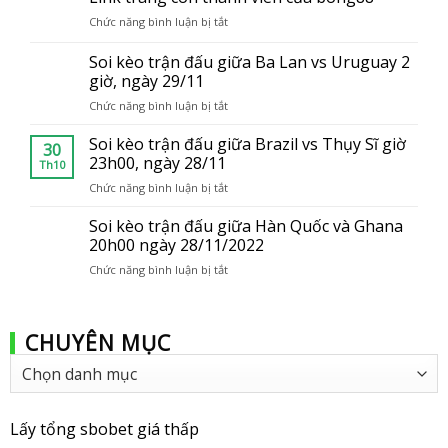
agent
-2025
Chức năng bình luận bị tắt
ở
Sbobet
Link
giá
trang
Soi kèo trận đấu giữa Ba Lan vs Uruguay 2
thấp
con
giờ, ngày 29/11
tại
thành
Việt
Chức năng bình luận bị tắt
ở
viên
Nam
Soi
của
kèo
Soi kèo trận đấu giữa Brazil vs Thụy Sĩ giờ
bong88
30
trận
23h00, ngày 28/11
Th10
đấu
Chức năng bình luận bị tắt
ở
giữa
Soi
Ba
kèo
Soi kèo trận đấu giữa Hàn Quốc và Ghana
Lan
trận
20h00 ngày 28/11/2022
vs
đấu
Uruguay
Chức năng bình luận bị tắt
ở
giữa
2
Soi
Brazil
giờ,
kèo
vs
ngày
trận
Thụy
29/11
CHUYÊN MỤC
đấu
Sĩ
giữa
giờ
Chuyên
Hàn
23h00,
mục
Quốc
ngày
và
28/11
Ghana
Lấy tổng sbobet giá thấp
20h00