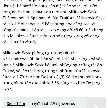
tiền vệ thế nào? Họ đang cần một tiền vệ trụ như De
Jong nhiều hơn là mẫu con thoi như Milinkovic-Savic.
Thế nên nếu chấp nhận tới Old Trafford, Milinkovic-Savic
rất có thể phải hạn chế bớt những pha dâng cao tấn
công của mình. Hiện tại, Lazio đang đòi cỡ 60 triệu bảng
cho Milinkovic-Savic, một con số tương xứng với đẳng
cấp của tiền vệ này.
Milinkovic-Savic phòng ngự cũng rất cừ
Nếu phải chơi lùi sâu bên sân nhà thì M.U cũng khá yên
tâm về Milinkovic-Savic bởi anh phòng ngự cũng rất ổn.
Cụ thể, số lần tắc bóng trung bình/trận của Milinkovic-
Savic là 1,79, cao hơn De Jong (1,3). Số lần thu hồi bóng
trung bình/trận của anh là 6,66, cũng cao hơn De Jong
(5,87).
Xem thêm
Tin giờ chót 27/7: Juventus