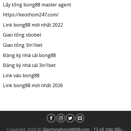
ngày
Lấy tổng bong88 master agent
28/11/2022
https://keothom247.com/
Link bong88 mới nhất 2022
Giao tổng sbobet
Giao tổng 3in1bet
Đăng ký nhà cái bong88
Đăng ký nhà cái 3in1bet
Link vào bong88
Link bong88 mới nhất 2026
Copyright 2026 ©
Giaotongbong8899.com - Tỷ số trận đấu -