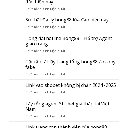
đảo hiện nay
Chức năng bình luận bị tắt
ở
Top
3
Sự thật Đại lý bong88 lừa đảo hiện nay
trang
Chức năng bình luận bị tắt
ở
đăng
Sự
ký
thật
Tổng đài hotline Bong88 – Hổ trợ Agent
thành
Đại
giao trang
viên
lý
bong88
Chức năng bình luận bị tắt
ở
bong88
lừa
Tổng
lừa
đảo
đài
Tất tần tật lấy trang tổng bong88 ảo copy
đảo
hiện
hotline
hiện
fake
nay
Bong88
nay
Chức năng bình luận bị tắt
ở
–
Tất
Hổ
tần
Link vào sbobet không bị chặn 2024 -2025
trợ
tật
Agent
Chức năng bình luận bị tắt
ở
lấy
giao
Link
trang
trang
vào
Lấy tổng agent Sbobet giá thấp tại Việt
tổng
sbobet
Nam
bong88
không
ảo
Chức năng bình luận bị tắt
ở
bị
copy
Lấy
chặn
fake
tổng
Link trang con thành viên của bong88
2024