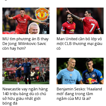
MU tìm phương án B thay
Man United cần bỏ lớp vỏ
De Jong: Milinkovic-Savic
một CLB thương mại giàu
còn hay hơn?
có
Newcastle vay ngân hàng
Benjamin Sesko: ‘Haaland
140 triệu bảng dù có chủ
mới’ đang trong tầm
sở hữu giàu nhất giới
ngắm của MU là ai?
bóng đá