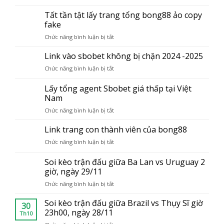
Tổng
lừa
đảo
đài
Tất tần tật lấy trang tổng bong88 ảo copy
đảo
hiện
hotline
hiện
fake
nay
Bong88
nay
Chức năng bình luận bị tắt
ở
–
Tất
Hổ
tần
Link vào sbobet không bị chặn 2024 -2025
trợ
tật
Agent
Chức năng bình luận bị tắt
ở
lấy
giao
Link
trang
trang
vào
Lấy tổng agent Sbobet giá thấp tại Việt
tổng
sbobet
Nam
bong88
không
ảo
Chức năng bình luận bị tắt
ở
bị
copy
Lấy
chặn
fake
tổng
Link trang con thành viên của bong88
2024
agent
-2025
Chức năng bình luận bị tắt
ở
Sbobet
Link
giá
trang
Soi kèo trận đấu giữa Ba Lan vs Uruguay 2
thấp
con
giờ, ngày 29/11
tại
thành
Việt
Chức năng bình luận bị tắt
ở
viên
Nam
Soi
của
kèo
Soi kèo trận đấu giữa Brazil vs Thụy Sĩ giờ
bong88
30
trận
23h00, ngày 28/11
Th10
đấu