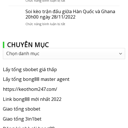
Chức năng bình luận bị tắt
ở
giữa
Soi
Ba
kèo
Soi kèo trận đấu giữa Hàn Quốc và Ghana
Lan
trận
20h00 ngày 28/11/2022
vs
đấu
Uruguay
Chức năng bình luận bị tắt
ở
giữa
2
Soi
Brazil
giờ,
kèo
vs
ngày
trận
Thụy
29/11
CHUYÊN MỤC
đấu
Sĩ
giữa
giờ
Chuyên
Hàn
23h00,
mục
Quốc
ngày
và
28/11
Ghana
Lấy tổng sbobet giá thấp
20h00
ngày
Lấy tổng bong88 master agent
28/11/2022
https://keothom247.com/
Link bong88 mới nhất 2022
Giao tổng sbobet
Giao tổng 3in1bet