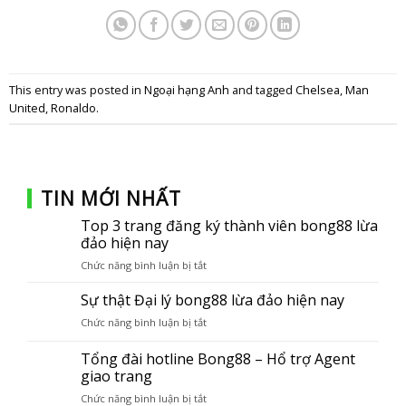
This entry was posted in
Ngoại hạng Anh
and tagged
Chelsea
,
Man
United
,
Ronaldo
.
TIN MỚI NHẤT
Top 3 trang đăng ký thành viên bong88 lừa
đảo hiện nay
Chức năng bình luận bị tắt
ở
Top
3
Sự thật Đại lý bong88 lừa đảo hiện nay
trang
Chức năng bình luận bị tắt
ở
đăng
Sự
ký
thật
Tổng đài hotline Bong88 – Hổ trợ Agent
thành
Đại
giao trang
viên
lý
bong88
Chức năng bình luận bị tắt
ở
bong88
lừa