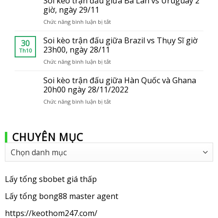
Soi kèo trận đấu giữa Ba Lan vs Uruguay 2
con
giờ, ngày 29/11
tại
thành
Việt
Chức năng bình luận bị tắt
ở
viên
Nam
Soi
của
kèo
Soi kèo trận đấu giữa Brazil vs Thụy Sĩ giờ
bong88
30
trận
23h00, ngày 28/11
Th10
đấu
Chức năng bình luận bị tắt
ở
giữa
Soi
Ba
kèo
Soi kèo trận đấu giữa Hàn Quốc và Ghana
Lan
trận
20h00 ngày 28/11/2022
vs
đấu
Uruguay
Chức năng bình luận bị tắt
ở
giữa
2
Soi
Brazil
giờ,
kèo
vs
ngày
trận
Thụy
29/11
CHUYÊN MỤC
đấu
Sĩ
giữa
giờ
Chuyên
Hàn
23h00,
mục
Quốc
ngày
và
28/11
Ghana
Lấy tổng sbobet giá thấp
20h00
ngày
Lấy tổng bong88 master agent
28/11/2022
https://keothom247.com/