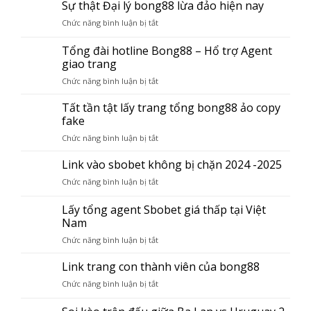
3
Sự thật Đại lý bong88 lừa đảo hiện nay
trang
Chức năng bình luận bị tắt
ở
đăng
Sự
ký
thật
Tổng đài hotline Bong88 – Hổ trợ Agent
thành
Đại
giao trang
viên
lý
bong88
Chức năng bình luận bị tắt
ở
bong88
lừa
Tổng
lừa
đảo
đài
Tất tần tật lấy trang tổng bong88 ảo copy
đảo
hiện
hotline
hiện
fake
nay
Bong88
nay
Chức năng bình luận bị tắt
ở
–
Tất
Hổ
tần
Link vào sbobet không bị chặn 2024 -2025
trợ
tật
Agent
Chức năng bình luận bị tắt
ở
lấy
giao
Link
trang
trang
vào
Lấy tổng agent Sbobet giá thấp tại Việt
tổng
sbobet
Nam
bong88
không
ảo
Chức năng bình luận bị tắt
ở
bị
copy
Lấy
chặn
fake
tổng
Link trang con thành viên của bong88
2024
agent
-2025
Chức năng bình luận bị tắt
ở
Sbobet
Link
giá
trang
thấp