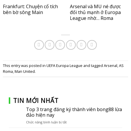
Frankfurt: Chuyện cổ tích
Arsenal và MU né được
bên bờ sông Main
đối thủ mạnh ở Europa
League nhờ… Roma
This entry was posted in
UEFA Europa League
and tagged
Arsenal
,
AS
Roma
,
Man United
.
TIN MỚI NHẤT
Top 3 trang đăng ký thành viên bong88 lừa
đảo hiện nay
Chức năng bình luận bị tắt
ở
Top