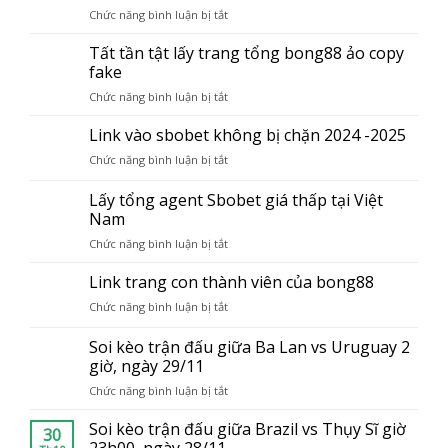
bong88
Chức năng bình luận bị tắt
ở
bong88
lừa
Tổng
lừa
đảo
đài
Tất tần tật lấy trang tổng bong88 ảo copy
đảo
hiện
hotline
hiện
fake
nay
Bong88
nay
Chức năng bình luận bị tắt
ở
–
Tất
Hổ
tần
Link vào sbobet không bị chặn 2024 -2025
trợ
tật
Agent
Chức năng bình luận bị tắt
ở
lấy
giao
Link
trang
trang
vào
Lấy tổng agent Sbobet giá thấp tại Việt
tổng
sbobet
Nam
bong88
không
ảo
Chức năng bình luận bị tắt
ở
bị
copy
Lấy
chặn
fake
tổng
Link trang con thành viên của bong88
2024
agent
-2025
Chức năng bình luận bị tắt
ở
Sbobet
Link
giá
trang
Soi kèo trận đấu giữa Ba Lan vs Uruguay 2
thấp
con
giờ, ngày 29/11
tại
thành
Việt
Chức năng bình luận bị tắt
ở
viên
Nam
Soi
của
kèo
Soi kèo trận đấu giữa Brazil vs Thụy Sĩ giờ
bong88
30
trận