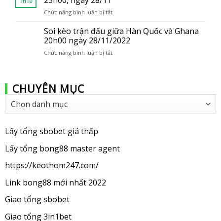
23h00, ngày 28/11
Th10
đấu
Chức năng bình luận bị tắt
ở
giữa
Soi
Ba
kèo
Soi kèo trận đấu giữa Hàn Quốc và Ghana
Lan
trận
20h00 ngày 28/11/2022
vs
đấu
Uruguay
Chức năng bình luận bị tắt
ở
giữa
2
Soi
Brazil
giờ,
kèo
vs
ngày
trận
Thụy
29/11
CHUYÊN MỤC
đấu
Sĩ
giữa
giờ
Chuyên
Hàn
23h00,
mục
Quốc
ngày
và
28/11
Ghana
Lấy tổng sbobet giá thấp
20h00
ngày
Lấy tổng bong88 master agent
28/11/2022
https://keothom247.com/
Link bong88 mới nhất 2022
Giao tổng sbobet
Giao tổng 3in1bet