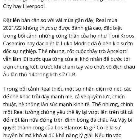
City hay Liverpool.
Đặt lên bàn cân so với vài mùa gần đây, Real mùa
2021/22 không thực sự được đánh giá cao, đặc biệt
trong bối cảnh những công thần của họ như Toni Kroos,
Casemiro hay đặc biệt là Luka Modric đã ở bên kia sườn
dốc sự nghiệp. Thế nhưng, rốt cuộc thầy trò Ancelotti
vẫn lầm lũi bước qua từng cửa ải khó nhằn để bước tới
trận chung kết, trước khi chạm tay vào chức vô địch châu
Âu lần thứ 14 trong lịch sử CLB.
Trong bối cảnh Real thiếu một sự nhận diện rõ nét, các
đế chế khác trỗi dậy mạnh mẽ, cả về quyền lực, chiến
thuật, hệ thống lẫn sức mạnh kinh tế. Thế nhưng, chính
một Real tưởng chừng yếu thế ấy lại vượt lên trên tất cả
để một lần nữa đứng trên đỉnh bóng đá châu Âu. Vậy bí
quyết thành công của Los Blancos là gi? Có lẽ là sự
huyền bí mà khó ai đủ khả năng lý giải. Nếu tin vào