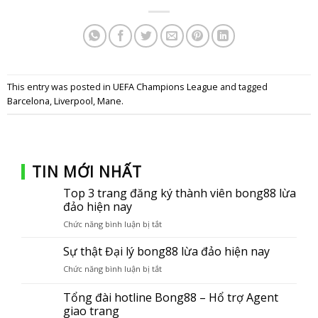
This entry was posted in
UEFA Champions League
and tagged
Barcelona
,
Liverpool
,
Mane
.
TIN MỚI NHẤT
Top 3 trang đăng ký thành viên bong88 lừa
đảo hiện nay
Chức năng bình luận bị tắt
ở
Top
3
Sự thật Đại lý bong88 lừa đảo hiện nay
trang
Chức năng bình luận bị tắt
ở
đăng
Sự
ký
thật
Tổng đài hotline Bong88 – Hổ trợ Agent
thành
Đại
giao trang
viên
lý