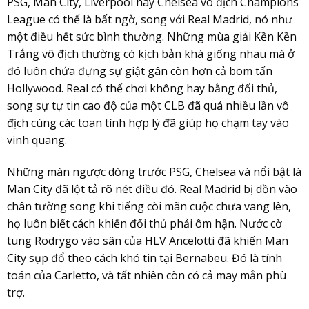
PSG, Man City, Liverpool hay Chelsea vô địch Champions
League có thể là bất ngờ, song với Real Madrid, nó như
một điều hết sức bình thường. Những mùa giải Kền Kền
Trắng vô địch thường có kịch bản khá giống nhau mà ở
đó luôn chứa đựng sự giật gân còn hơn cả bom tấn
Hollywood. Real có thể chơi không hay bằng đối thủ,
song sự tự tin cao độ của một CLB đã quá nhiều lần vô
địch cùng các toan tính hợp lý đã giúp họ chạm tay vào
vinh quang.
Những màn ngược dòng trước PSG, Chelsea và nổi bật là
Man City đã lột tả rõ nét điều đó. Real Madrid bị dồn vào
chân tường song khi tiếng còi mãn cuộc chưa vang lên,
họ luôn biết cách khiến đối thủ phải ôm hận. Nước cờ
tung Rodrygo vào sân của HLV Ancelotti đã khiến Man
City sụp đổ theo cách khó tin tại Bernabeu. Đó là tính
toán của Carletto, và tất nhiên còn có cả may mắn phù
trợ.