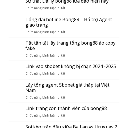
Sự thật Đại lý bong88 lừa đảo hiện nay
trang
Chức năng bình luận bị tắt
ở
đăng
Sự
ký
thật
Tổng đài hotline Bong88 – Hổ trợ Agent
thành
Đại
giao trang
viên
lý
bong88
Chức năng bình luận bị tắt
ở
bong88
lừa
Tổng
lừa
đảo
đài
Tất tần tật lấy trang tổng bong88 ảo copy
đảo
hiện
hotline
hiện
fake
nay
Bong88
nay
Chức năng bình luận bị tắt
ở
–
Tất
Hổ
tần
Link vào sbobet không bị chặn 2024 -2025
trợ
tật
Agent
Chức năng bình luận bị tắt
ở
lấy
giao
Link
trang
trang
vào
Lấy tổng agent Sbobet giá thấp tại Việt
tổng
sbobet
Nam
bong88
không
ảo
Chức năng bình luận bị tắt
ở
bị
copy
Lấy
chặn
fake
tổng
Link trang con thành viên của bong88
2024
agent
-2025
Chức năng bình luận bị tắt
ở
Sbobet
Link
giá
trang
Soi kèo trận đấu giữa Ba Lan vs Uruguay 2
thấp