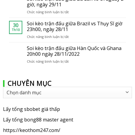
con
giờ, ngày 29/11
tại
thành
Việt
Chức năng bình luận bị tắt
ở
viên
Nam
Soi
của
kèo
Soi kèo trận đấu giữa Brazil vs Thụy Sĩ giờ
bong88
30
trận
23h00, ngày 28/11
Th10
đấu
Chức năng bình luận bị tắt
ở
giữa
Soi
Ba
kèo
Soi kèo trận đấu giữa Hàn Quốc và Ghana
Lan
trận
20h00 ngày 28/11/2022
vs
đấu
Uruguay
Chức năng bình luận bị tắt
ở
giữa
2
Soi
Brazil
giờ,
kèo
vs
ngày
trận
Thụy
29/11
CHUYÊN MỤC
đấu
Sĩ
giữa
giờ
Chuyên
Hàn
23h00,
mục
Quốc
ngày
và
28/11
Ghana
Lấy tổng sbobet giá thấp
20h00
ngày
Lấy tổng bong88 master agent
28/11/2022
https://keothom247.com/