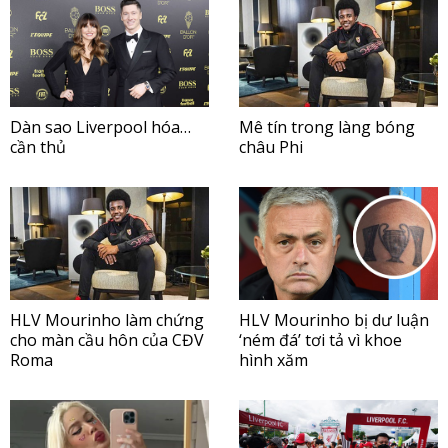
Dàn sao Liverpool hóa…
Mê tín trong làng bóng
cần thủ
châu Phi
HLV Mourinho làm chứng
HLV Mourinho bị dư luận
cho màn cầu hôn của CĐV
‘ném đá’ tơi tả vì khoe
Roma
hình xăm