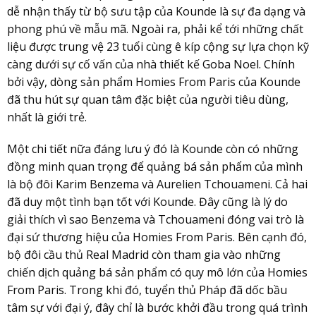
dễ nhận thấy từ bộ sưu tập của Kounde là sự đa dạng và
phong phú về mẫu mã. Ngoài ra, phải kể tới những chất
liệu được trung vệ 23 tuổi cùng ê kíp cộng sự lựa chọn kỹ
càng dưới sự cố vấn của nhà thiết kế Goba Noel. Chính
bởi vậy, dòng sản phẩm Homies From Paris của Kounde
đã thu hút sự quan tâm đặc biệt của người tiêu dùng,
nhất là giới trẻ.
Một chi tiết nữa đáng lưu ý đó là Kounde còn có những
đồng minh quan trọng để quảng bá sản phẩm của mình
là bộ đôi Karim Benzema và Aurelien Tchouameni. Cả hai
đã duy một tình bạn tốt với Kounde. Đây cũng là lý do
giải thích vì sao Benzema và Tchouameni đóng vai trò là
đại sứ thương hiệu của Homies From Paris. Bên cạnh đó,
bộ đôi cầu thủ Real Madrid còn tham gia vào những
chiến dịch quảng bá sản phẩm có quy mô lớn của Homies
From Paris. Trong khi đó, tuyển thủ Pháp đã dốc bầu
tâm sự với đại ý, đây chỉ là bước khởi đầu trong quá trình