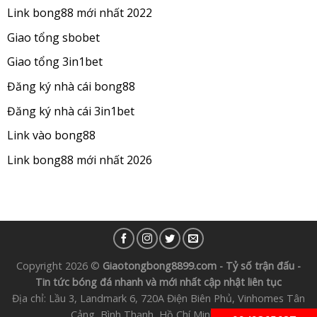
Link bong88 mới nhất 2022
Giao tổng sbobet
Giao tổng 3in1bet
Đăng ký nhà cái bong88
Đăng ký nhà cái 3in1bet
Link vào bong88
Link bong88 mới nhất 2026
Copyright 2026 ©
Giaotongbong8899.com - Tỷ số trận đấu -
Tin tức bóng đá nhanh và mới nhất cập nhật liên tục
Địa chỉ: Lầu 3, Landmark 6, 720A Điện Biên Phủ, Vinhomes Tân
Cảng, Bình Thạnh, Hồ Chí Minh 72300