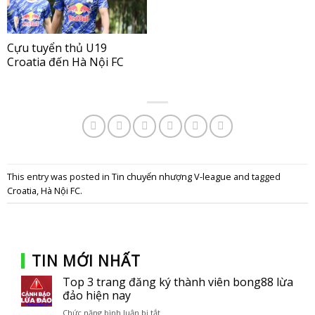
Cựu tuyển thủ U19
Croatia đến Hà Nội FC
This entry was posted in
Tin chuyển nhượng V-league
and tagged
Croatia
,
Hà Nội FC
.
TIN MỚI NHẤT
Top 3 trang đăng ký thành viên bong88 lừa
đảo hiện nay
Chức năng bình luận bị tắt
ở