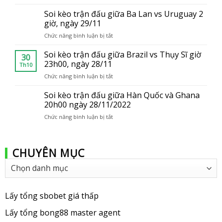
Link
giá
trang
Soi kèo trận đấu giữa Ba Lan vs Uruguay 2
thấp
con
giờ, ngày 29/11
tại
thành
Việt
Chức năng bình luận bị tắt
ở
viên
Nam
Soi
của
kèo
Soi kèo trận đấu giữa Brazil vs Thụy Sĩ giờ
bong88
30
trận
23h00, ngày 28/11
Th10
đấu
Chức năng bình luận bị tắt
ở
giữa
Soi
Ba
kèo
Soi kèo trận đấu giữa Hàn Quốc và Ghana
Lan
trận
20h00 ngày 28/11/2022
vs
đấu
Uruguay
Chức năng bình luận bị tắt
ở
giữa
2
Soi
Brazil
giờ,
kèo
vs
ngày
trận
Thụy
29/11
CHUYÊN MỤC
đấu
Sĩ
giữa
giờ
Chuyên
Hàn
23h00,
mục
Quốc
ngày
và
28/11
Ghana
Lấy tổng sbobet giá thấp
20h00
ngày
Lấy tổng bong88 master agent
28/11/2022