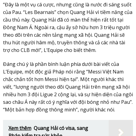
“Đây là một vụ cá cược, nhưng cũng là nước đi sáng suốt
của Pau. “Les Bearnais” chọn Quang Hải vì tiềm năng của
cầu thủ này. Quang Hải đã có màn thể hiện rất tốt tại
Đông Nam Á. Ngoài ra, cậu ấy sở hữu hơn 3 triệu người
theo dõi trên các nền tảng mạng xã hội. Quang Hải sẽ
thu hút người hâm mộ, truyền thông và cả các nhà tài
trợ cho CLB mới”, L’Equipe cho biết thêm.
Đáng chú ý là phần bình luận phía dưới bài viết của
L’Equipe, một độc giả Pháp nói rằng “Messi Việt Nam
chắc chắn tốt hơn Messi hiện tại”. Một người khác thì
viết, “lượng người theo dõi Quang Hải trên mạng xã hội
nhiều hơn 3 đội Ligue 2 cộng lại, và sự hiện diện của ngôi
sao châu Á này rất có ý nghĩa với đội bóng nhỏ như Pau”.
“Một bản hợp đồng thông minh”, người khác nói.
Xem thêm
Quang Hải có visa, sang
Pháp kiểm tra sức khỏe