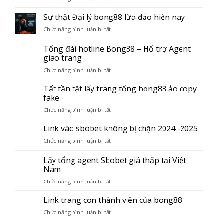
Top
3
Sự thật Đại lý bong88 lừa đảo hiện nay
trang
Chức năng bình luận bị tắt
ở
đăng
Sự
ký
thật
Tổng đài hotline Bong88 – Hổ trợ Agent
thành
Đại
giao trang
viên
lý
bong88
Chức năng bình luận bị tắt
ở
bong88
lừa
Tổng
lừa
đảo
đài
Tất tần tật lấy trang tổng bong88 ảo copy
đảo
hiện
hotline
hiện
fake
nay
Bong88
nay
Chức năng bình luận bị tắt
ở
–
Tất
Hổ
tần
Link vào sbobet không bị chặn 2024 -2025
trợ
tật
Agent
Chức năng bình luận bị tắt
ở
lấy
giao
Link
trang
trang
vào
Lấy tổng agent Sbobet giá thấp tại Việt
tổng
sbobet
Nam
bong88
không
ảo
Chức năng bình luận bị tắt
ở
bị
copy
Lấy
chặn
fake
tổng
Link trang con thành viên của bong88
2024
agent
-2025
Chức năng bình luận bị tắt
ở
Sbobet